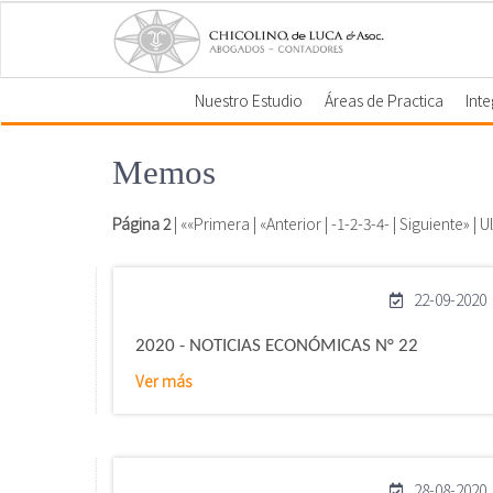
Nuestro Estudio
Áreas de Practica
Int
Memos
Página 2
|
««Primera
|
«Anterior
| -
1
-
2
-
3
-
4
- |
Siguiente»
|
U
22-09-2020
2020 - NOTICIAS ECONÓMICAS N° 22
Ver más
28-08-2020