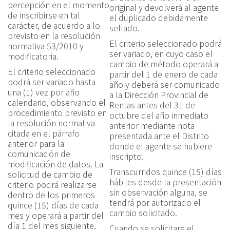
percepción en el momento
original y devolverá al agente
de inscribirse en tal
el duplicado debidamente
carácter, de acuerdo a lo
sellado.
previsto en la resolución
El criterio seleccionado podrá
normativa 53/2010 y
ser variado,
en cuyo caso el
modificatoria.
cambio de método operará a
El criterio seleccionado
partir del 1 de enero de cada
podrá ser variado hasta
año
y deberá ser comunicado
una (1) vez por año
a la Dirección Provincial de
calendario, observando el
Rentas antes del 31 de
procedimiento previsto en
octubre del año inmediato
la resolución normativa
anterior mediante nota
citada en el párrafo
presentada ante el Distrito
anterior para la
donde el agente se hubiere
comunicación de
inscripto.
modificación de datos.
La
Transcurridos quince (15) días
solicitud de cambio de
hábiles desde la presentación
criterio podrá realizarse
sin observación alguna, se
dentro de los primeros
tendrá por autorizado el
quince (15) días de cada
cambio solicitado.
mes y operará a partir del
día 1 del mes siguiente.
Cuando se solicitare el