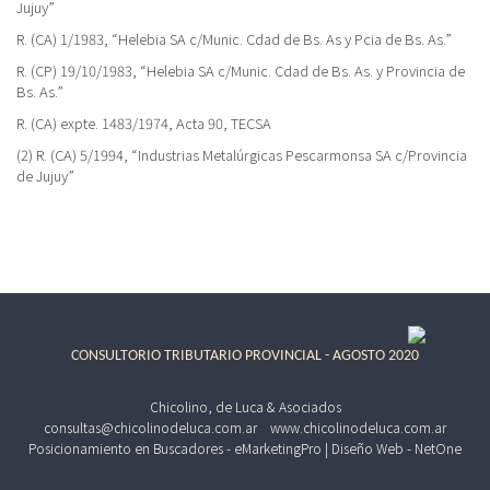
Jujuy”
R. (CA) 1/1983, “Helebia SA c/Munic. Cdad de Bs. As y Pcia de Bs. As.”
R. (CP) 19/10/1983, “Helebia SA c/Munic. Cdad de Bs. As. y Provincia de
Bs. As.”
R. (CA) expte. 1483/1974, Acta 90, TECSA
(2) R. (CA) 5/1994, “Industrias Metalúrgicas Pescarmonsa SA c/Provincia
de Jujuy”
CONSULTORIO TRIBUTARIO PROVINCIAL - AGOSTO 2020
Chicolino, de Luca & Asociados
consultas@chicolinodeluca.com.ar
www.chicolinodeluca.com.ar
Posicionamiento en Buscadores - eMarketingPro
|
Diseño Web - NetOne