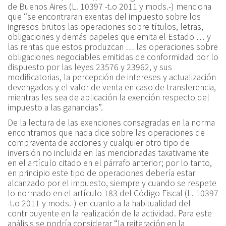
de Buenos Aires (L. 10397 -t.o 2011 y mods.-) menciona
que
“
se encontraran exentas del impuesto sobre los
ingresos brutos las operaciones sobre títulos, letras,
obligaciones y demás papeles que emita el Estado
… y
las rentas que estos produzcan
… las operaciones sobre
obligaciones negociables emitidas de conformidad
por lo
dispuesto por las ley
es 23576 y 23962, y sus
modificatorias, la percepción de intereses y actualización
devengados y el valor de venta en caso de transferencia,
mientras le
s
sea de aplicación la
exención respecto del
impuesto a las gananc
ias
”
.
De la lectura de las exenciones consagradas en la norma
encontramos que nada dice sobre las operaciones de
compraventa de acciones y cualquier otro tipo de
inversión no incluida en las mencionadas taxativamente
en el artículo citado en el párrafo anterior; por lo tanto,
en principio este tipo de operaciones debería estar
alcanzado por el impuesto, siempre y cuando se respete
lo normado en el artículo 183 del Código Fiscal (L. 10397
-t.o 2011 y mods.-) en cuanto a la habitualidad del
contribuyente en la realización de la actividad. Para este
análisis se podría considerar
“
la reiteración en la