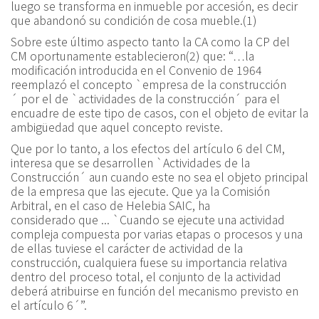
luego se transforma en inmueble por accesión, es decir
que abandonó su condición de cosa mueble.
(1)
Sobre este último aspecto tanto la CA como la CP del
CM oportunamente establecieron
(2)
que:
“
…la
modificación introducida en el Convenio de 1964
reemplazó el concepto
`
empresa de la construcción
´
por el de
`
actividades de la construcción
´
para el
encuadre de este tipo de casos, con el objeto de evitar la
ambigüedad que aquel concepto reviste.
Que por lo tanto, a los efectos del artículo 6 del CM,
interesa que se desarrollen
`
Actividades de la
Construcción
´
aun
cuando
e
ste no sea el objeto principal
de la empresa que las ejecute. Que ya la Comisión
Arbitral
,
en el caso de
Helebia
SAIC, ha
considerado
que
...
`
Cuando se ejecute una actividad
compleja compuesta por varias etapas o procesos y una
de ellas tuviese el carácter de actividad de la
construcción, cualquiera fuese su importancia relativa
dentro del proceso total, el conjunto de la actividad
deberá atribuirse en función del mecanismo previsto en
el art
ículo
6
´
”
.