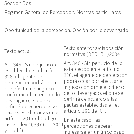
Sección Dos
Régimen General de Percepción. Normas particulares
Oportunidad de la percepción. Opción por lo devengado
T
exto anterior
s
/
disposici
ó
n
T
exto actual
normativa
(DPR) B 1/2004
Art. 346 -
Sin perjuicio de lo
Art.
346
-
Sin perjuicio de lo
establecido en el artículo
establecido en el artículo
326, el agente de percepción
326, el agente de
podrá optar por efectuar el
percepción podrá optar
ingreso conforme el criterio
por efectuar el ingreso
de lo devengado, el que se
conforme el criterio de lo
definirá de acuerdo a las
devengado, el que se
pautas establecidas en el
definirá de acuerdo a las
artículo 161 del CF.
pautas establecidas en el
artículo 201 del Código
En este caso, las
Fiscal - ley 10397 (t.o. 2011
percepciones deberán
y modif.).
ingresarse en un único pago,