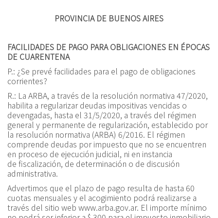
PROVINCIA DE BUENOS AIRES
FACILIDADES DE PAGO PARA OBLIGACIONES EN ÉPOCAS
DE CUARENTENA
P.:
¿Se prevé facilidades para el pago de obligaciones
corrientes?
R.:
La ARBA, a través de la
r
esolución
n
ormativa 47/2020
,
habilita a regularizar deudas impositivas vencidas o
devengadas, hasta el 31/5/2020, a través del régimen
general y permanente de regularización, establecido por
la
r
esolución
n
ormativa (ARBA) 6/2016
. El régimen
comprende deudas por impuesto que no se encuentren
en proceso de ejecución judicial, ni en instancia
de fiscalización, de determinación o de discusión
administrativa.
Advertimos que el plazo de pago resulta de hasta 60
cuotas mensuales y el acogimiento podrá realizarse a
través del sitio web www.arba.gov.ar. El importe mínimo
no podrá ser inferior a $ 300 para el impuesto inmobiliario