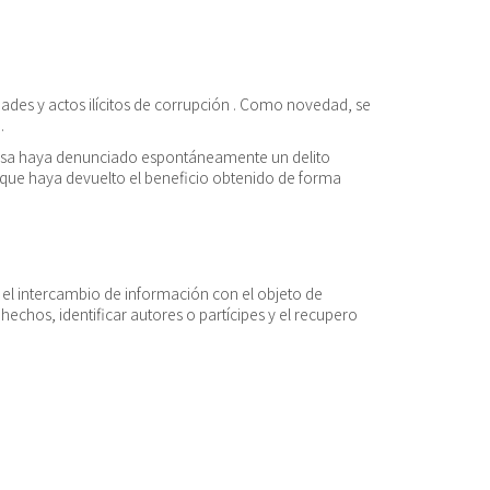
dades y actos ilícitos de corrupción . Como novedad, se
a.
mpresa haya denunciado espontáneamente un delito
 y que haya devuelto el beneficio obtenido de forma
á el intercambio de información con el objeto de
hechos, identificar autores o partícipes y el recupero