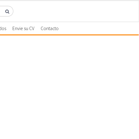
dos
Envie su CV
Contacto