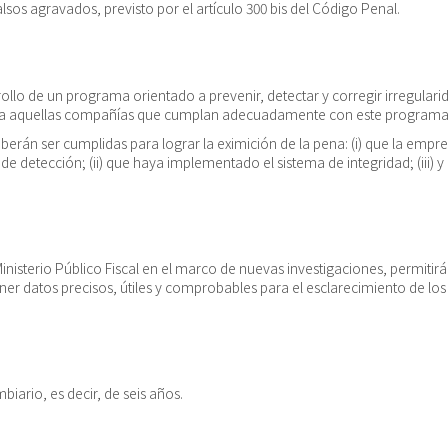
lsos agravados, previsto por el artículo 300 bis del Código Penal.
rollo de un programa orientado a prevenir, detectar y corregir irregulari
para aquellas compañías que cumplan adecuadamente con este program
eberán ser cumplidas para lograr la eximición de la pena: (i) que la e
de detección; (ii) que haya implementado el sistema de integridad; (iii)
nisterio Público Fiscal en el marco de nuevas investigaciones, permitir
ener datos precisos, útiles y comprobables para el esclarecimiento de los 
iario, es decir, de seis años.